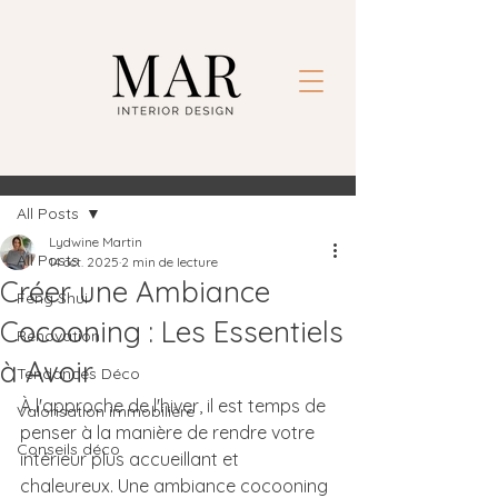
Post
All Posts
Lydwine Martin
All Posts
14 oct. 2025
2 min de lecture
Créer une Ambiance
Feng Shui
Cocooning : Les Essentiels
Rénovation
à Avoir
Tendances Déco
À l'approche de l'hiver, il est temps de 
Valorisation immobilière
penser à la manière de rendre votre 
Conseils déco
intérieur plus accueillant et 
chaleureux. Une ambiance cocooning 