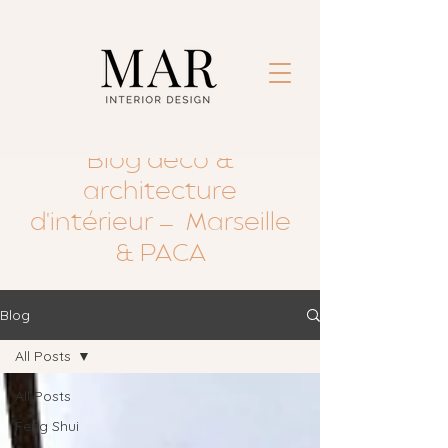
Blog déco &
architecture
d'intérieur — Marseille
& PACA
Blog
All Posts
All Posts
Feng Shui