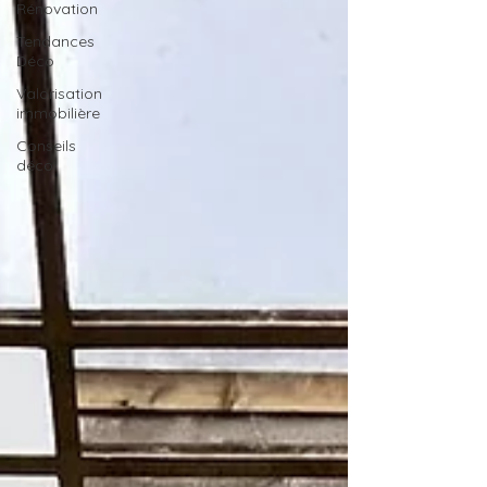
Rénovation
Tendances
Déco
Valorisation
immobilière
Conseils
déco