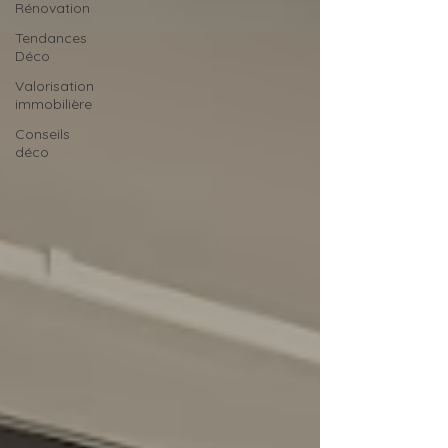
Rénovation
Tendances
Déco
Valorisation
immobilière
Conseils
déco