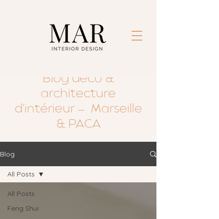
Blog déco &
architecture
d'intérieur — Marseille
& PACA
Blog
All Posts
All Posts
Feng Shui