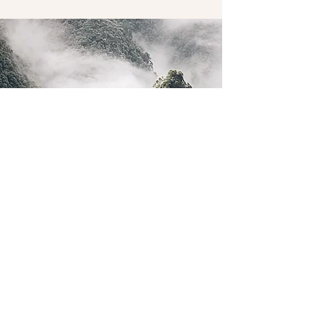
Les origines du
Feng Shui
»
Cette science est originaire de